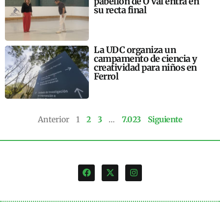
pabellón de O Val entra en
su recta final
La UDC organiza un
campamento de ciencia y
creatividad para niños en
Ferrol
Anterior
1
2
3
…
7.023
Siguiente