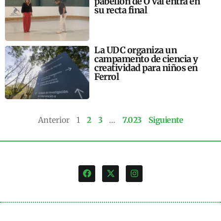
pabellón de O Val entra en
su recta final
La UDC organiza un
campamento de ciencia y
creatividad para niños en
Ferrol
Anterior
1
2
3
…
7.023
Siguiente