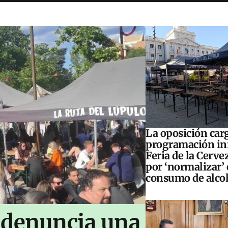
La oposición carg
programación inf
Feria de la Cerve
por ‘normalizar’ 
consumo de alco
 denuncia una