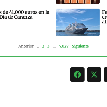
 de 41.000 euros en la
Fe
 Día de Caranza
cr
at
Anterior
1
2
3
…
7.027
Siguiente