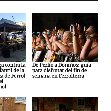
a contra la
De Perlío a Doniños: guía
antil de la
para disfrutar del fin de
za de Ferrol
semana en Ferrolterra
el
hol