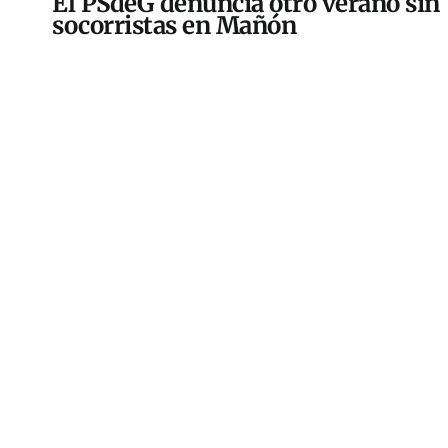
El PSdeG denuncia otro verano sin
socorristas en Mañón