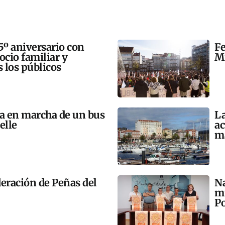
5º aniversario con
Fe
 ocio familiar y
Mi
s los públicos
ta en marcha de un bus
La
elle
ac
m
eración de Peñas del
Na
mú
Po