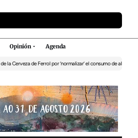
Opinión
Agenda
za de Ferrol por ‘normalizar’ el consumo de alcohol
De Perlío a Do