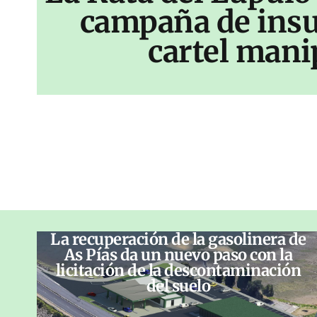
campaña de insu
cartel mani
La recuperación de la gasolinera de
As Pías da un nuevo paso con la
licitación de la descontaminación
del suelo