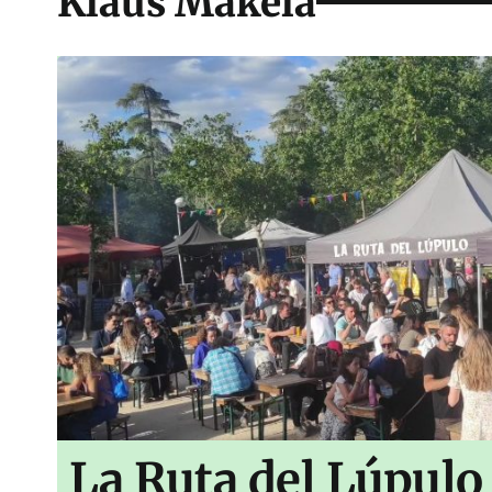
Klaus Mäkelä
La Ruta del Lúpulo