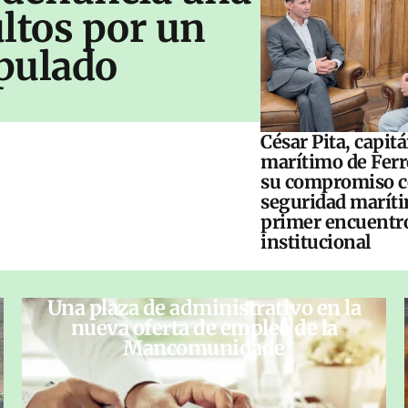
ltos por un
pulado
César Pita, capit
marítimo de Ferr
su compromiso c
seguridad maríti
primer encuentr
institucional
Una plaza de administrativo en la
nueva oferta de empleo de la
Mancomunidade