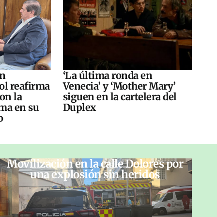
án
‘La última ronda en
ol reafirma
Venecia’ y ‘Mother Mary’
on la
siguen en la cartelera del
ma en su
Duplex
o
Movilización en la calle Dolores por
una explosión sin heridos