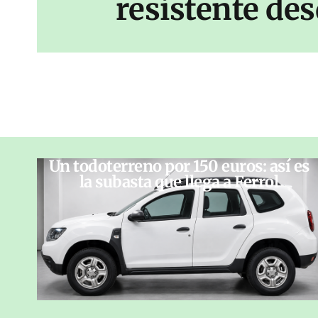
resistente des
Un todoterreno por 150 euros: así es
la subasta que llega a Ferrol