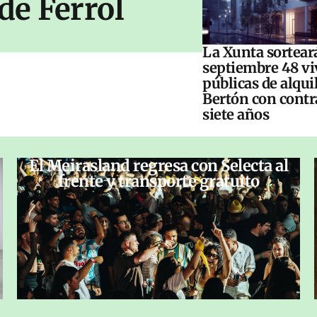
de Ferrol
La Xunta sorteará
septiembre 48 vi
públicas de alqui
Bertón con contr
siete años
El Meirasland regresa con Selecta al
frente y transporte gratuito