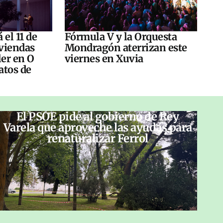
 el 11 de
Fórmula V y la Orquesta
viendas
Mondragón aterrizan este
ler en O
viernes en Xuvia
atos de
El PSOE pide al gobierno de Rey
Varela que aproveche las ayudas para
renaturalizar Ferrol