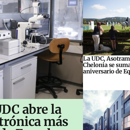
La UDC, Asotram
Chelonia se suma
aniversario de E
UDC abre la
ctrónica más