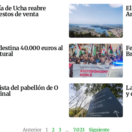
ía de Ucha reabre
El
estos de venta
An
 destina 40.000 euros al
Fe
tural
Br
ista del pabellón de O
La
final
y 
Anterior
1
2
3
…
7.023
Siguiente