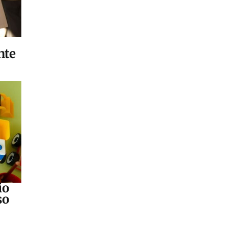
nte
io
so