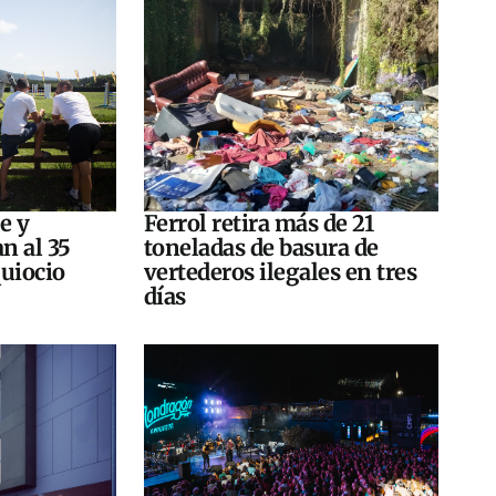
e y
Ferrol retira más de 21
n al 35
toneladas de basura de
quiocio
vertederos ilegales en tres
días