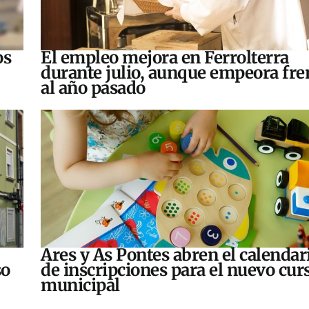
os
El empleo mejora en Ferrolterra
durante julio, aunque empeora fre
al año pasado
Ares y As Pontes abren el calendar
so
de inscripciones para el nuevo cur
municipal