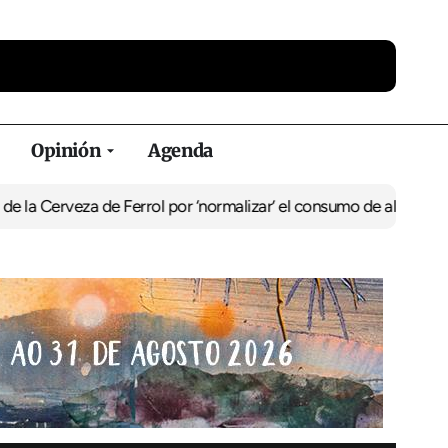
Opinión
Agenda
za de Ferrol por ‘normalizar’ el consumo de alcohol
De Perlío a Do