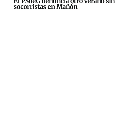
El PSdeG denuncia otro verano sin
socorristas en Mañón