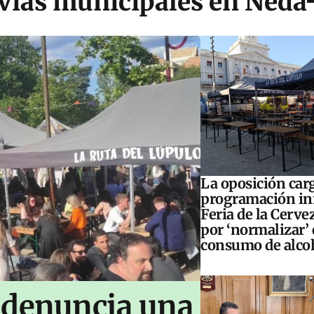
 vías municipales en Neda
La oposición carg
programación inf
Feria de la Cerve
por ‘normalizar’ 
consumo de alco
 denuncia una