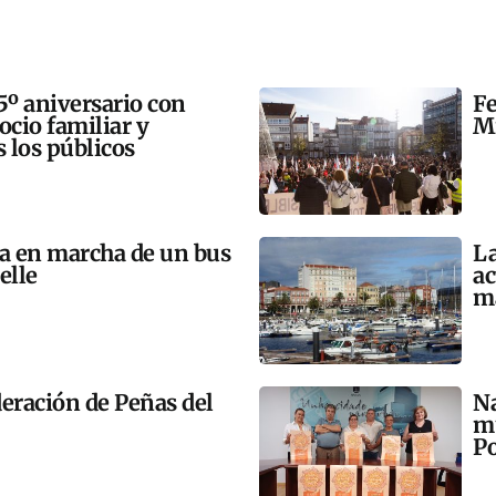
5º aniversario con
Fe
 ocio familiar y
Mi
s los públicos
ta en marcha de un bus
La
elle
ac
m
eración de Peñas del
Na
mú
Po