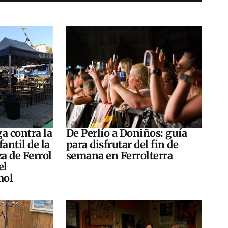
a contra la
De Perlío a Doniños: guía
antil de la
para disfrutar del fin de
za de Ferrol
semana en Ferrolterra
el
hol