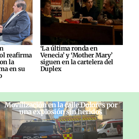
án
‘La última ronda en
ol reafirma
Venecia’ y ‘Mother Mary’
on la
siguen en la cartelera del
ma en su
Duplex
o
Movilización en la calle Dolores por
una explosión sin heridos