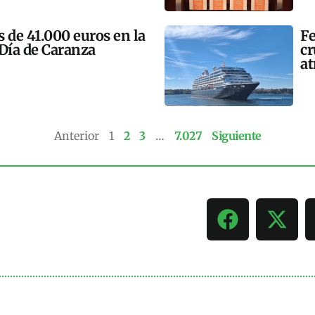
 de 41.000 euros en la
Fe
 Día de Caranza
cr
at
Anterior
1
2
3
…
7.027
Siguiente