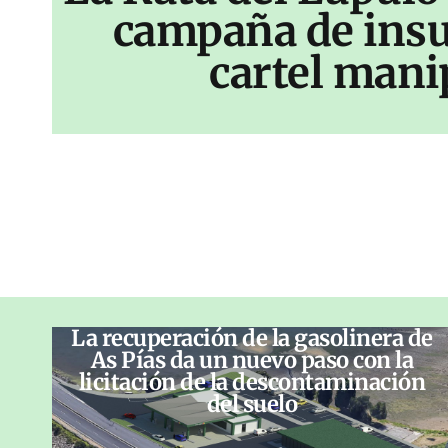
campaña de insu
cartel mani
La recuperación de la gasolinera de
As Pías da un nuevo paso con la
licitación de la descontaminación
del suelo