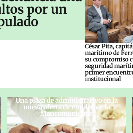
ltos por un
pulado
César Pita, capit
marítimo de Ferr
su compromiso c
seguridad maríti
primer encuentr
institucional
Una plaza de administrativo en la
nueva oferta de empleo de la
Mancomunidade