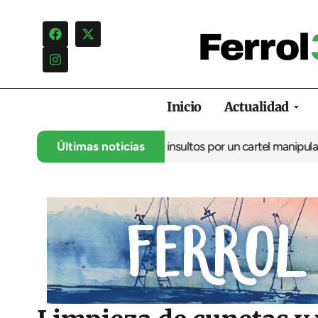
Inicio
Actualidad
cia una campaña de insultos por un cartel manipulado
Últimas noticias
La oposici