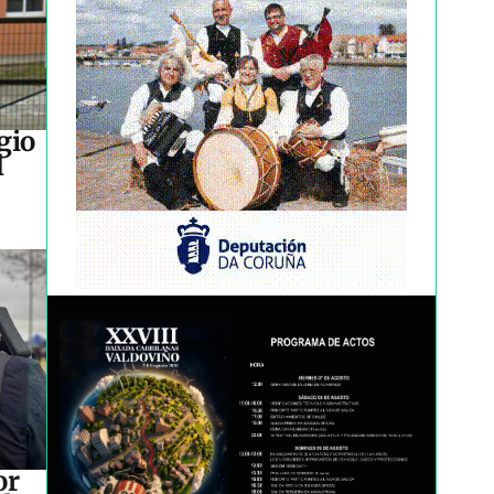
gio
l
or