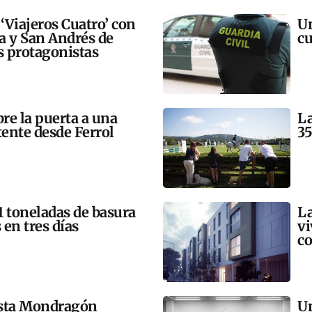
 ‘Viajeros Cuatro’ con
Un
ra y San Andrés de
cu
 protagonistas
bre la puerta a una
La
tente desde Ferrol
35
21 toneladas de basura
La
 en tres días
vi
co
esta Mondragón
Un