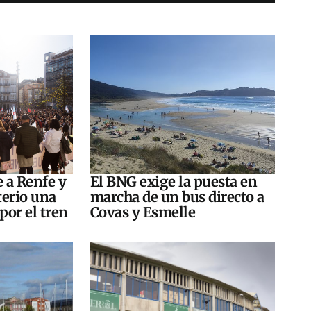
e a Renfe y
El BNG exige la puesta en
terio una
marcha de un bus directo a
por el tren
Covas y Esmelle