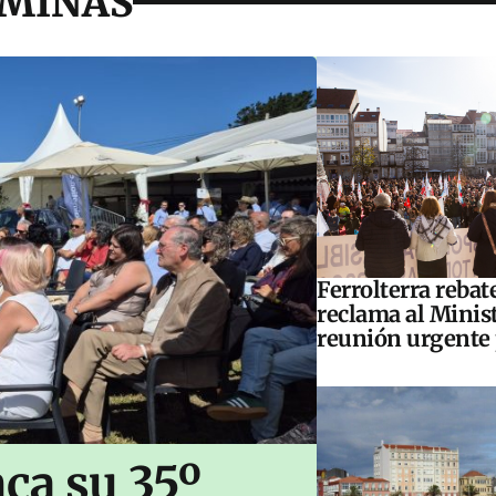
OMIÑAS
Ferrolterra rebat
reclama al Minis
reunión urgente 
ca su 35º