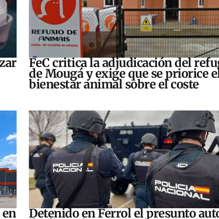
zar
FeC critica la adjudicación del refu
de Mougá y exige que se priorice e
bienestar animal sobre el coste
 en
Detenido en Ferrol el presunto aut