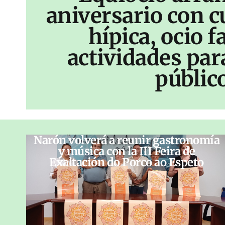
aniversario con c
hípica, ocio f
actividades par
públic
Narón volverá a reunir gastronomía
y música con la III Feira de
Exaltación do Porco ao Espeto