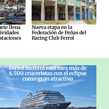
ete llena
Nueva etapa en la
tividades
Federación de Peñas del
ustaciones
Racing Club Ferrol
Ferrol recibirá este mes más de
6.500 cruceristas con el eclipse
como gran atractivo