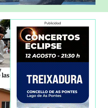
Publicidad
y
 las