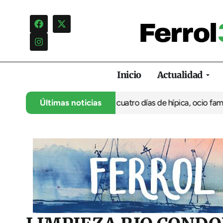
Inicio
Actualidad
su 35º aniversario con cuatro días de hípica, ocio familiar y act
Últimas noticias