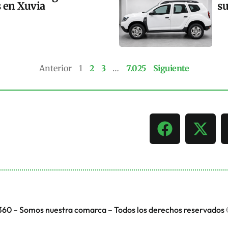
s en Xuvia
su
Anterior
1
2
3
…
7.025
Siguiente
360 – Somos nuestra comarca – Todos los derechos reservados