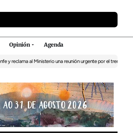
Opinión
Agenda
ma al Ministerio una reunión urgente por el tren
El BNG exige la 