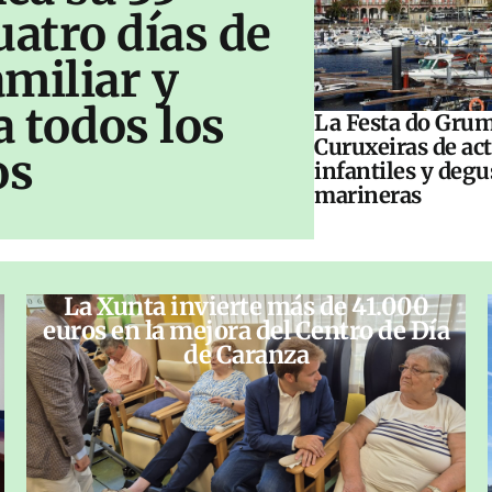
uatro días de
amiliar y
a todos los
La Festa do Grum
Curuxeiras de ac
os
infantiles y deg
marineras
La Xunta invierte más de 41.000
euros en la mejora del Centro de Día
de Caranza