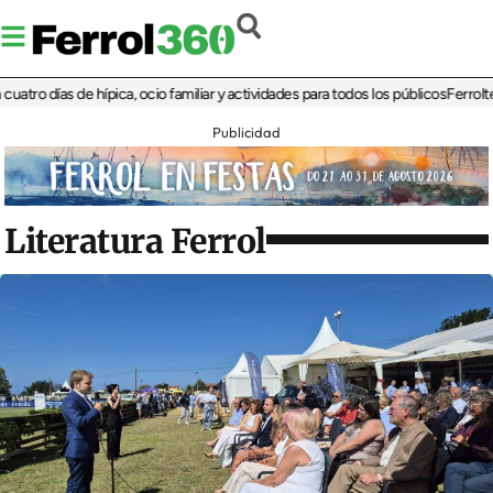
 días de hípica, ocio familiar y actividades para todos los públicos
Ferrolterra r
Publicidad
Literatura Ferrol