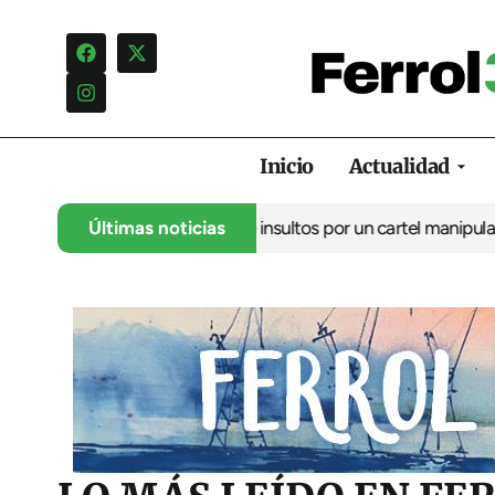
Inicio
Actualidad
ncia una campaña de insultos por un cartel manipulado
Últimas noticias
La oposic