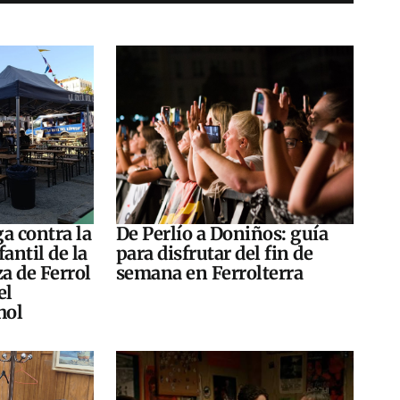
a contra la
De Perlío a Doniños: guía
antil de la
para disfrutar del fin de
za de Ferrol
semana en Ferrolterra
el
hol