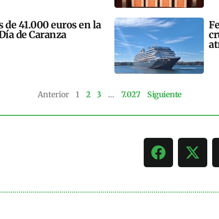
 de 41.000 euros en la
Fe
 Día de Caranza
cr
at
Anterior
1
2
3
…
7.027
Siguiente