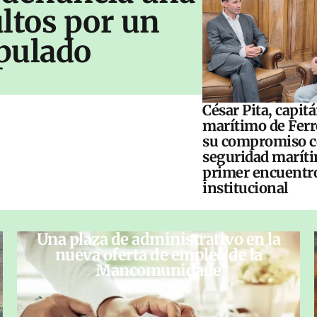
ltos por un
pulado
César Pita, capit
marítimo de Ferr
su compromiso c
seguridad maríti
primer encuentr
institucional
Una plaza de administrativo en la
nueva oferta de empleo de la
Mancomunidade