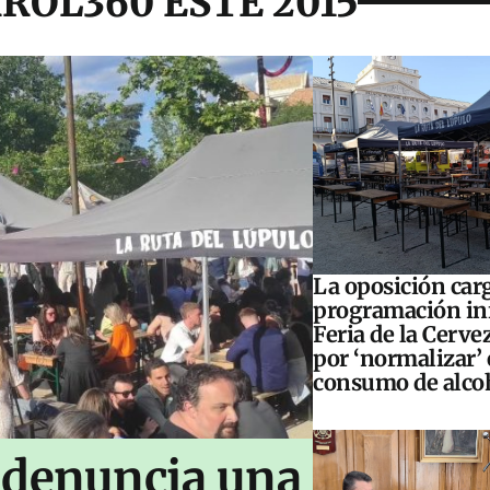
ROL360 ESTE 2015
La oposición carg
programación inf
Feria de la Cerve
por ‘normalizar’ 
consumo de alco
 denuncia una