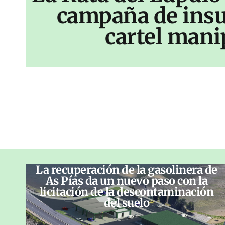
campaña de insu
cartel mani
La recuperación de la gasolinera de
As Pías da un nuevo paso con la
licitación de la descontaminación
del suelo