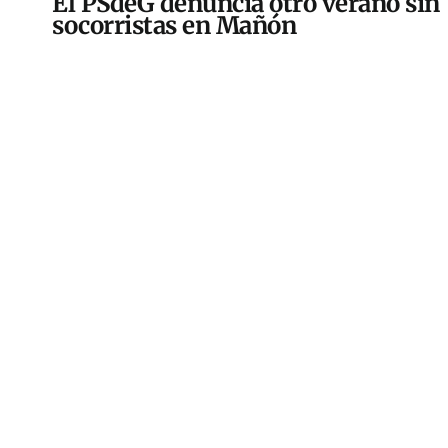
El PSdeG denuncia otro verano sin
socorristas en Mañón