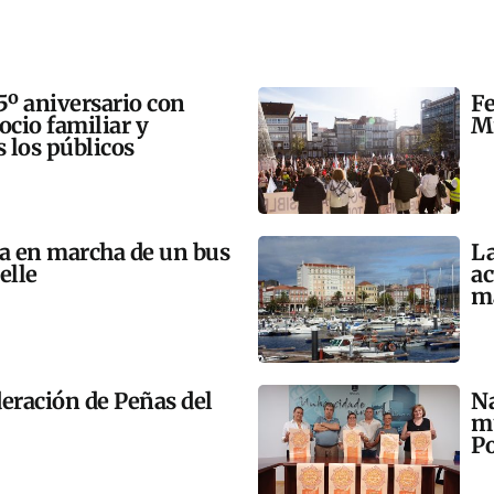
5º aniversario con
Fe
 ocio familiar y
Mi
s los públicos
ta en marcha de un bus
La
elle
ac
m
eración de Peñas del
Na
mú
Po