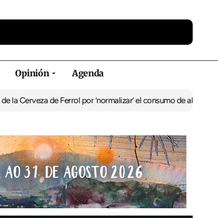
Opinión
Agenda
za de Ferrol por ‘normalizar’ el consumo de alcohol
De Perlío a Do