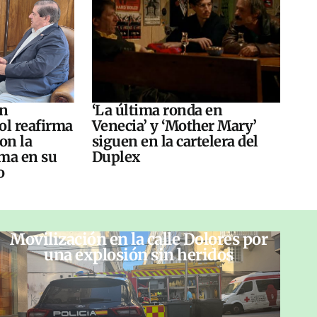
án
‘La última ronda en
ol reafirma
Venecia’ y ‘Mother Mary’
on la
siguen en la cartelera del
ma en su
Duplex
o
Movilización en la calle Dolores por
una explosión sin heridos