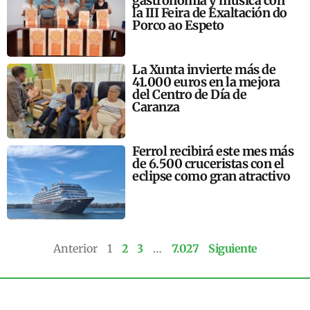
gastronomía y música con
la III Feira de Exaltación do
Porco ao Espeto
La Xunta invierte más de
41.000 euros en la mejora
del Centro de Día de
Caranza
Ferrol recibirá este mes más
de 6.500 cruceristas con el
eclipse como gran atractivo
Anterior
1
2
3
…
7.027
Siguiente