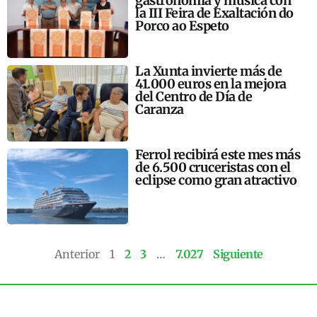
gastronomía y música con
la III Feira de Exaltación do
Porco ao Espeto
La Xunta invierte más de
41.000 euros en la mejora
del Centro de Día de
Caranza
Ferrol recibirá este mes más
de 6.500 cruceristas con el
eclipse como gran atractivo
Anterior
1
2
3
…
7.027
Siguiente