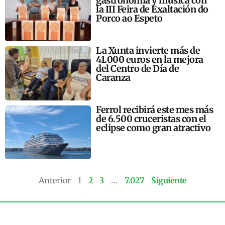
gastronomía y música con
la III Feira de Exaltación do
Porco ao Espeto
La Xunta invierte más de
41.000 euros en la mejora
del Centro de Día de
Caranza
Ferrol recibirá este mes más
de 6.500 cruceristas con el
eclipse como gran atractivo
Anterior
1
2
3
…
7.027
Siguiente