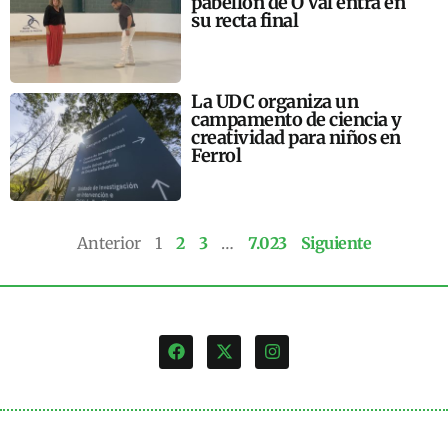
pabellón de O Val entra en
su recta final
La UDC organiza un
campamento de ciencia y
creatividad para niños en
Ferrol
Anterior
1
2
3
…
7.023
Siguiente