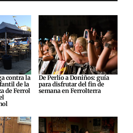
a contra la
De Perlío a Doniños: guía
antil de la
para disfrutar del fin de
za de Ferrol
semana en Ferrolterra
el
hol