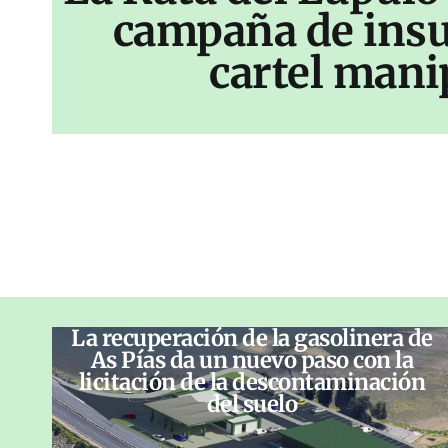
campaña de insu
cartel mani
La recuperación de la gasolinera de
As Pías da un nuevo paso con la
licitación de la descontaminación
del suelo