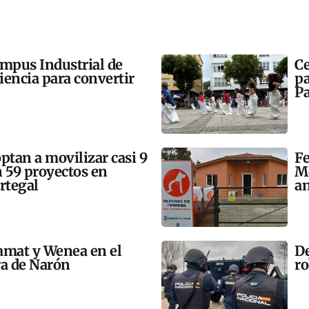
ampus Industrial de
Ce
ciencia para convertir
pa
Pa
tan a movilizar casi 9
Fe
n 59 proyectos en
Mo
rtegal
an
amat y Wenea en el
De
a de Narón
ro