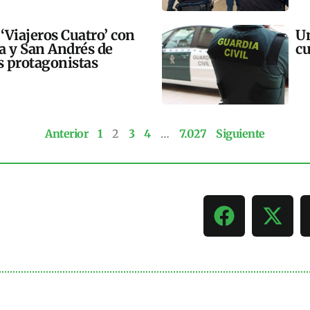
 ‘Viajeros Cuatro’ con
Un
ra y San Andrés de
cu
 protagonistas
Anterior
1
2
3
4
…
7.027
Siguiente