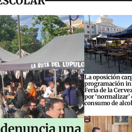
ESCOLAR
La oposición carg
programación inf
Feria de la Cerve
por ‘normalizar’ 
consumo de alco
 denuncia una