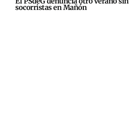
El PSdeG denuncia otro verano sin
socorristas en Mañón