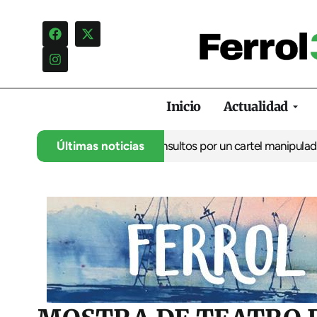
Inicio
Actualidad
ia una campaña de insultos por un cartel manipulado
Últimas noticias
La oposició