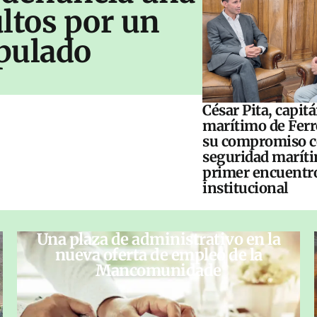
ltos por un
pulado
César Pita, capit
marítimo de Ferr
su compromiso c
seguridad maríti
primer encuentr
institucional
Una plaza de administrativo en la
nueva oferta de empleo de la
Mancomunidade