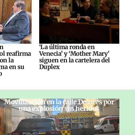
án
‘La última ronda en
ol reafirma
Venecia’ y ‘Mother Mary’
on la
siguen en la cartelera del
ma en su
Duplex
o
Movilización en la calle Dolores por
una explosión sin heridos