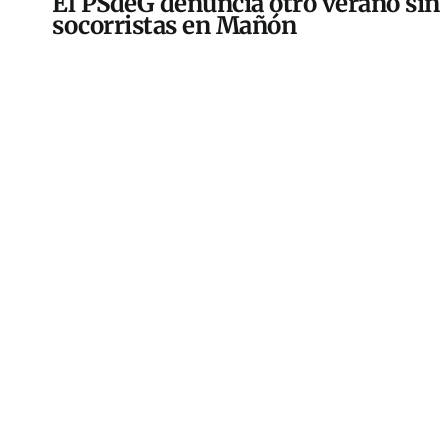
El PSdeG denuncia otro verano sin
socorristas en Mañón