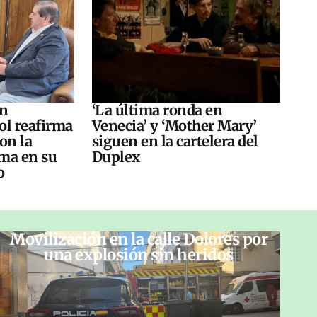
án
‘La última ronda en
ol reafirma
Venecia’ y ‘Mother Mary’
on la
siguen en la cartelera del
ma en su
Duplex
o
Movilización en la calle Dolores por
una explosión sin heridos