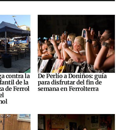
a contra la
De Perlío a Doniños: guía
antil de la
para disfrutar del fin de
za de Ferrol
semana en Ferrolterra
el
hol