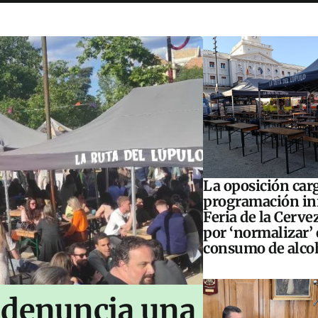
La oposición carg
programación inf
Feria de la Cerve
por ‘normalizar’ 
consumo de alco
 denuncia una