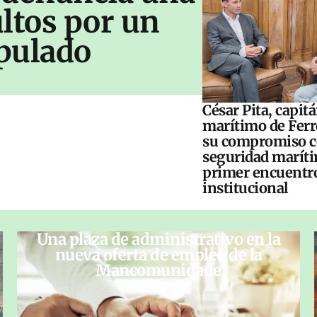
ltos por un
pulado
César Pita, capit
marítimo de Ferr
su compromiso c
seguridad maríti
primer encuentr
institucional
Una plaza de administrativo en la
nueva oferta de empleo de la
Mancomunidade