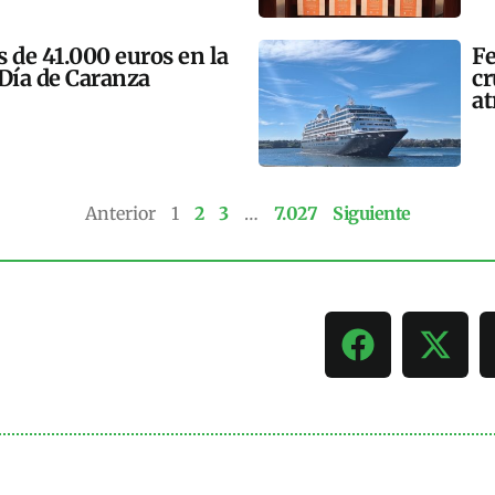
 de 41.000 euros en la
Fe
 Día de Caranza
cr
at
Anterior
1
2
3
…
7.027
Siguiente