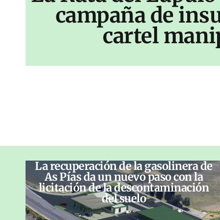
campaña de insu
cartel mani
La recuperación de la gasolinera de
As Pías da un nuevo paso con la
licitación de la descontaminación
del suelo