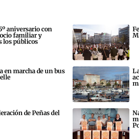
5º aniversario con
Fe
 ocio familiar y
Mi
s los públicos
ta en marcha de un bus
La
elle
ac
m
eración de Peñas del
Na
mú
Po