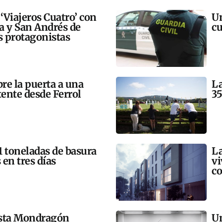
 ‘Viajeros Cuatro’ con
Un
ra y San Andrés de
cu
 protagonistas
bre la puerta a una
La
tente desde Ferrol
35
21 toneladas de basura
La
 en tres días
vi
co
esta Mondragón
Un