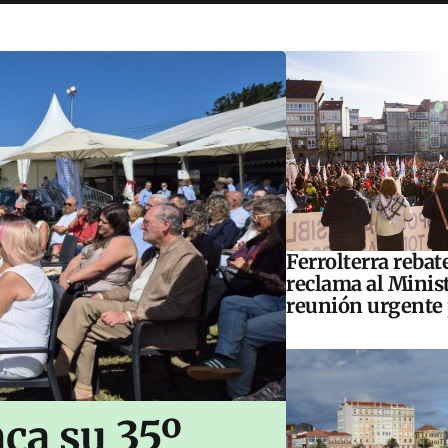
Ferrolterra rebat
reclama al Minis
reunión urgente 
ca su 35º