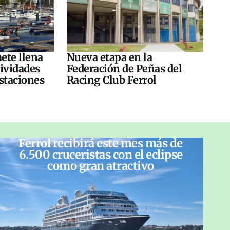
ete llena
Nueva etapa en la
tividades
Federación de Peñas del
ustaciones
Racing Club Ferrol
Ferrol recibirá este mes más de
6.500 cruceristas con el eclipse
como gran atractivo