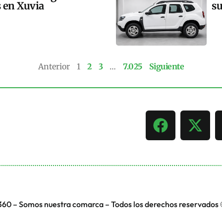
s en Xuvia
su
Anterior
1
2
3
…
7.025
Siguiente
360 – Somos nuestra comarca – Todos los derechos reservados