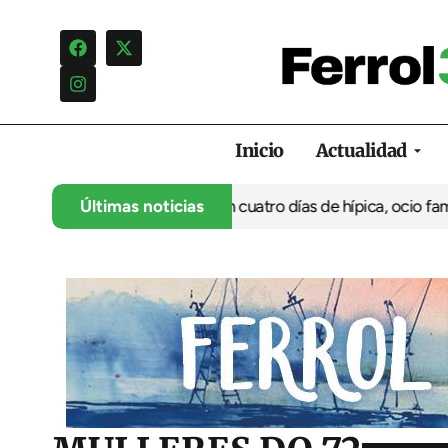
Inicio
Actualidad
 su 35º aniversario con cuatro días de hípica, ocio familiar y ac
Últimas noticias