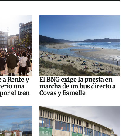
e a Renfe y
El BNG exige la puesta en
terio una
marcha de un bus directo a
por el tren
Covas y Esmelle