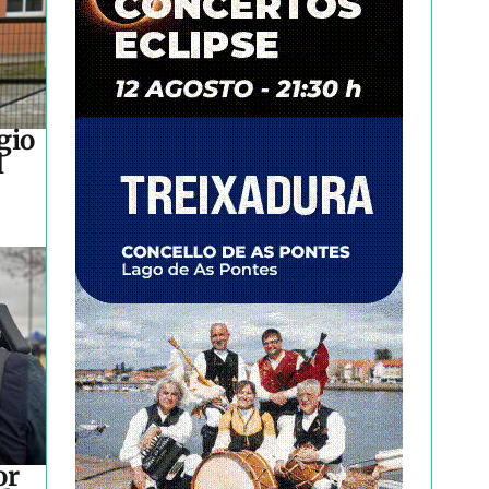
gio
l
or