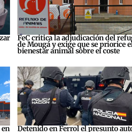
zar
FeC critica la adjudicación del refu
de Mougá y exige que se priorice e
bienestar animal sobre el coste
 en
Detenido en Ferrol el presunto aut