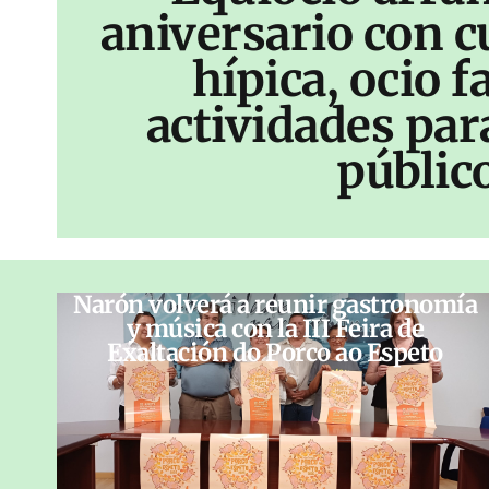
aniversario con c
hípica, ocio f
actividades par
públic
Narón volverá a reunir gastronomía
y música con la III Feira de
Exaltación do Porco ao Espeto