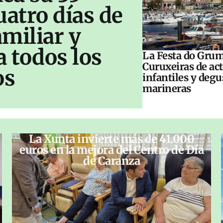
uatro días de
amiliar y
a todos los
La Festa do Grum
Curuxeiras de ac
os
infantiles y deg
marineras
La Xunta invierte más de 41.000
euros en la mejora del Centro de Día
de Caranza