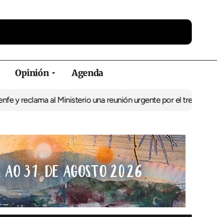
Opinión
Agenda
ama al Ministerio una reunión urgente por el tren
El BNG exige la 