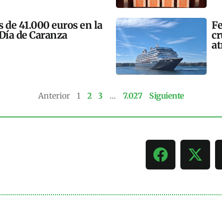
 de 41.000 euros en la
Fe
 Día de Caranza
cr
at
Anterior
1
2
3
…
7.027
Siguiente