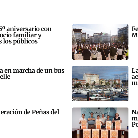
5º aniversario con
Fe
 ocio familiar y
Mi
s los públicos
ta en marcha de un bus
La
elle
ac
m
eración de Peñas del
Na
mú
Po