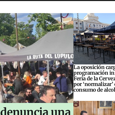
La oposición carg
programación inf
Feria de la Cerve
por ‘normalizar’ 
consumo de alco
 denuncia una