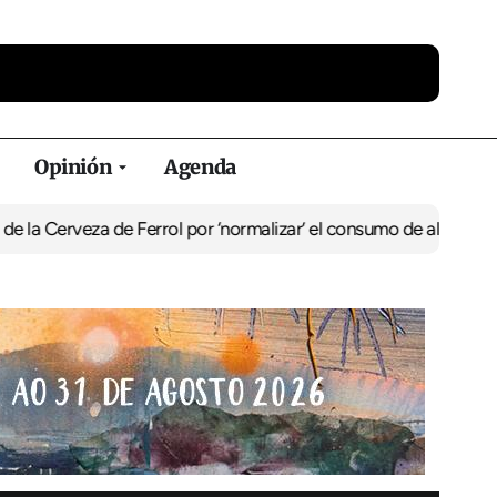
Opinión
Agenda
za de Ferrol por ‘normalizar’ el consumo de alcohol
De Perlío a Do