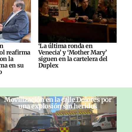
án
‘La última ronda en
ol reafirma
Venecia’ y ‘Mother Mary’
on la
siguen en la cartelera del
ma en su
Duplex
o
Movilización en la calle Dolores por
una explosión sin heridos