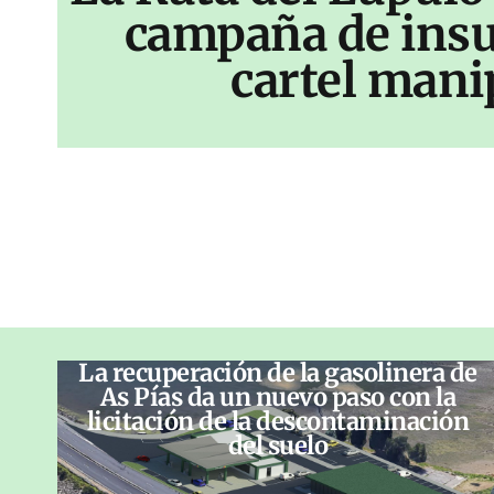
campaña de insu
cartel mani
La recuperación de la gasolinera de
As Pías da un nuevo paso con la
licitación de la descontaminación
del suelo