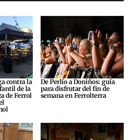
a contra la
De Perlío a Doniños: guía
antil de la
para disfrutar del fin de
za de Ferrol
semana en Ferrolterra
el
hol