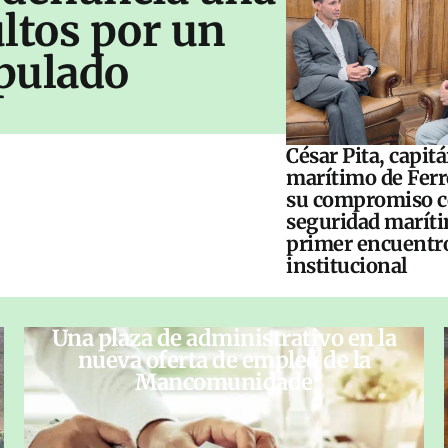
ltos por un
pulado
César Pita, capit
marítimo de Ferr
su compromiso c
seguridad maríti
primer encuentr
institucional
Una plaza de administrativo en la
nueva oferta de empleo de la
Mancomunidade