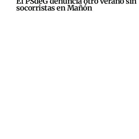
El PSdeG denuncia otro verano sin
socorristas en Mañón