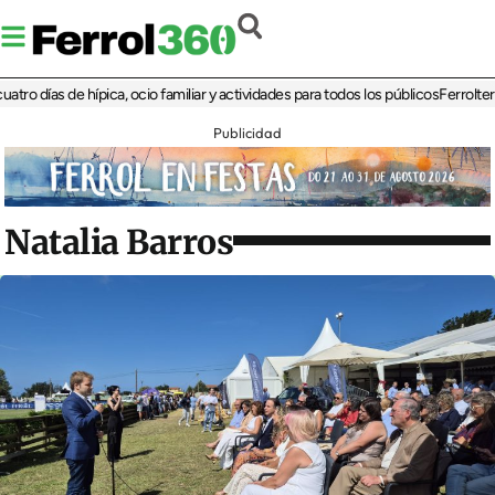
ías de hípica, ocio familiar y actividades para todos los públicos
Ferrolterra reb
Publicidad
Natalia Barros