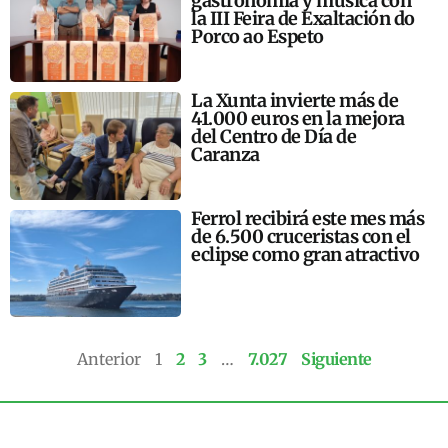
gastronomía y música con
la III Feira de Exaltación do
Porco ao Espeto
La Xunta invierte más de
41.000 euros en la mejora
del Centro de Día de
Caranza
Ferrol recibirá este mes más
de 6.500 cruceristas con el
eclipse como gran atractivo
Anterior
1
2
3
…
7.027
Siguiente