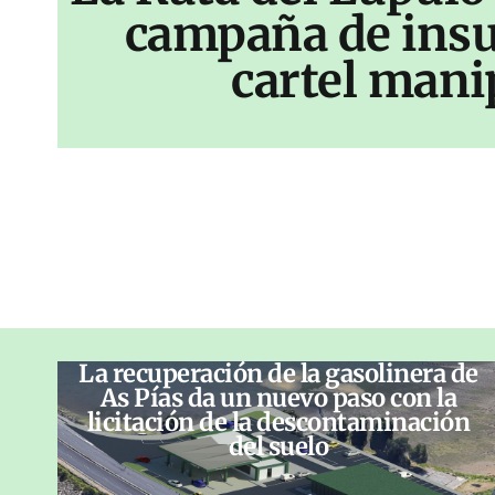
campaña de insu
cartel mani
La recuperación de la gasolinera de
As Pías da un nuevo paso con la
licitación de la descontaminación
del suelo