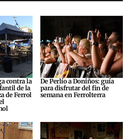
a contra la
De Perlío a Doniños: guía
antil de la
para disfrutar del fin de
za de Ferrol
semana en Ferrolterra
el
hol