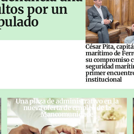
ltos por un
pulado
César Pita, capit
marítimo de Ferr
su compromiso c
seguridad maríti
primer encuentr
institucional
Una plaza de administrativo en la
nueva oferta de empleo de la
Mancomunidade