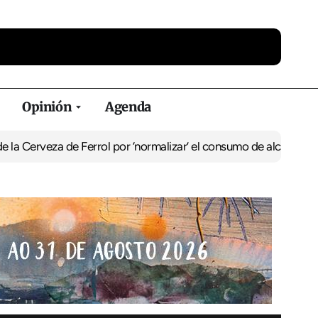
Opinión
Agenda
za de Ferrol por ‘normalizar’ el consumo de alcohol
De Perlío a Do