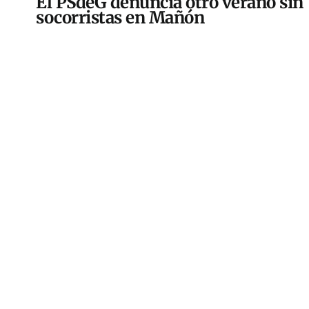
El PSdeG denuncia otro verano sin
socorristas en Mañón