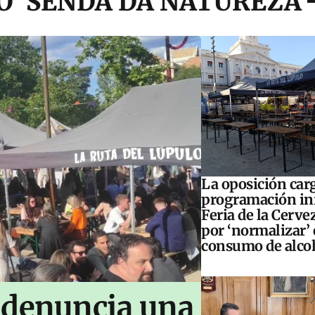
 ‘SENDA DA NATUREZA’
La oposición carg
programación inf
Feria de la Cerve
por ‘normalizar’ 
consumo de alco
 denuncia una