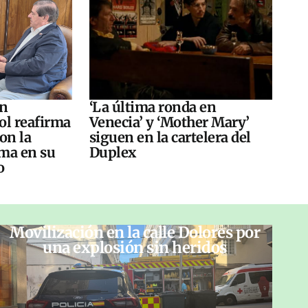
án
‘La última ronda en
ol reafirma
Venecia’ y ‘Mother Mary’
on la
siguen en la cartelera del
ma en su
Duplex
o
Movilización en la calle Dolores por
una explosión sin heridos