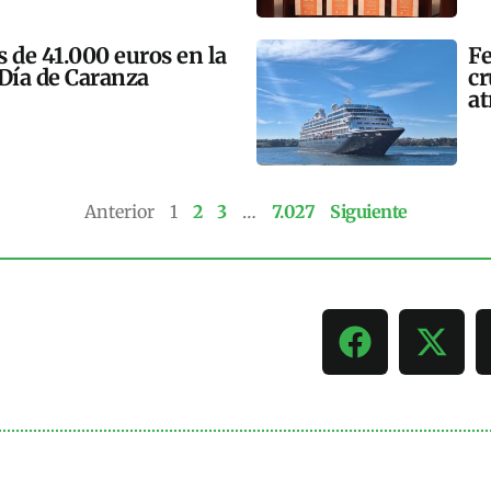
 de 41.000 euros en la
Fe
 Día de Caranza
cr
at
Anterior
1
2
3
…
7.027
Siguiente