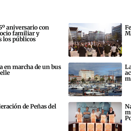
5º aniversario con
Fe
 ocio familiar y
Mi
s los públicos
ta en marcha de un bus
La
elle
ac
m
eración de Peñas del
Na
mú
Po