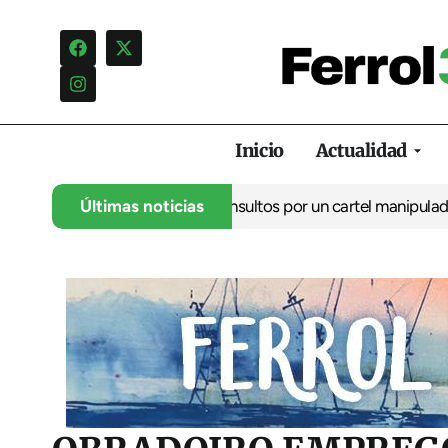
Inicio
Actualidad
ncia una campaña de insultos por un cartel manipulado
Últimas noticias
La oposic