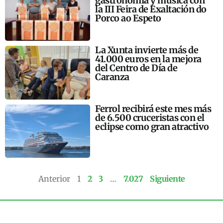
gastronomía y música con
la III Feira de Exaltación do
Porco ao Espeto
La Xunta invierte más de
41.000 euros en la mejora
del Centro de Día de
Caranza
Ferrol recibirá este mes más
de 6.500 cruceristas con el
eclipse como gran atractivo
Anterior
1
2
3
…
7.027
Siguiente