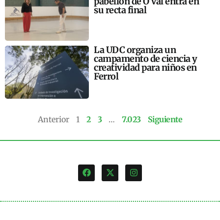
pabellón de O Val entra en
su recta final
La UDC organiza un
campamento de ciencia y
creatividad para niños en
Ferrol
Anterior
1
2
3
…
7.023
Siguiente