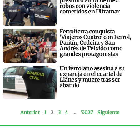
presunto autor de diez
robos con violencia
cometidos en Ultramar
Ferrolterra conquista
‘Viajeros Cuatro’ con Ferrol,
Pantín, Cedeira y San
Andrés de Teixido como
grandes protagonistas
Un ferrolano asesina a su
expareja en el cuartel de
Llanes y muere tras ser
abatido
Anterior
1
2
3
4
…
7.027
Siguiente