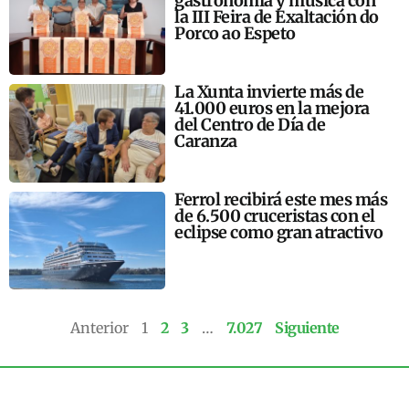
gastronomía y música con
la III Feira de Exaltación do
Porco ao Espeto
La Xunta invierte más de
41.000 euros en la mejora
del Centro de Día de
Caranza
Ferrol recibirá este mes más
de 6.500 cruceristas con el
eclipse como gran atractivo
Anterior
1
2
3
…
7.027
Siguiente