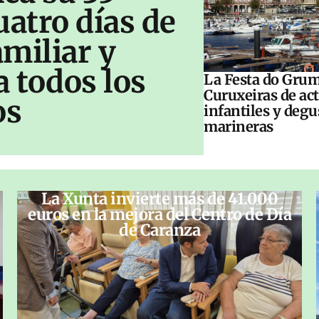
uatro días de
amiliar y
a todos los
La Festa do Grum
Curuxeiras de ac
os
infantiles y deg
marineras
La Xunta invierte más de 41.000
euros en la mejora del Centro de Día
de Caranza