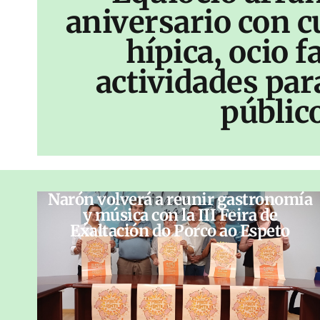
aniversario con c
hípica, ocio f
actividades par
públic
Narón volverá a reunir gastronomía
y música con la III Feira de
Exaltación do Porco ao Espeto