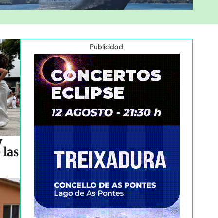
Publicidad
y
 las