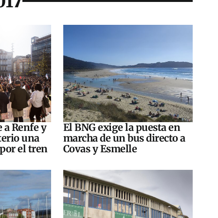
017
e a Renfe y
El BNG exige la puesta en
terio una
marcha de un bus directo a
por el tren
Covas y Esmelle