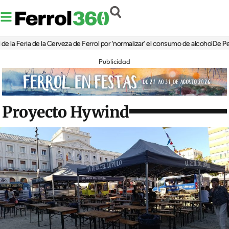
eria de la Cerveza de Ferrol por ‘normalizar’ el consumo de alcohol
De Perlío a D
Publicidad
Proyecto Hywind