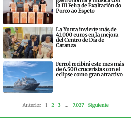
gastronomía y música con
la III Feira de Exaltación do
Porco ao Espeto
La Xunta invierte más de
41.000 euros en la mejora
del Centro de Día de
Caranza
Ferrol recibirá este mes más
de 6.500 cruceristas con el
eclipse como gran atractivo
Anterior
1
2
3
…
7.027
Siguiente