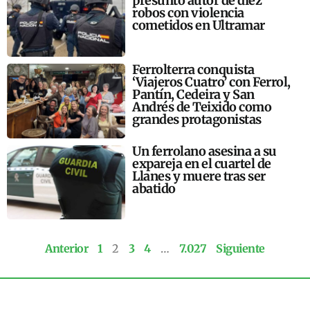
presunto autor de diez
robos con violencia
cometidos en Ultramar
Ferrolterra conquista
‘Viajeros Cuatro’ con Ferrol,
Pantín, Cedeira y San
Andrés de Teixido como
grandes protagonistas
Un ferrolano asesina a su
expareja en el cuartel de
Llanes y muere tras ser
abatido
Anterior
1
2
3
4
…
7.027
Siguiente