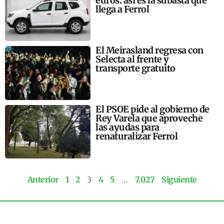
euros: así es la subasta que
llega a Ferrol
El Meirasland regresa con
Selecta al frente y
transporte gratuito
El PSOE pide al gobierno de
Rey Varela que aproveche
las ayudas para
renaturalizar Ferrol
Anterior
1
2
3
4
5
…
7.027
Siguiente