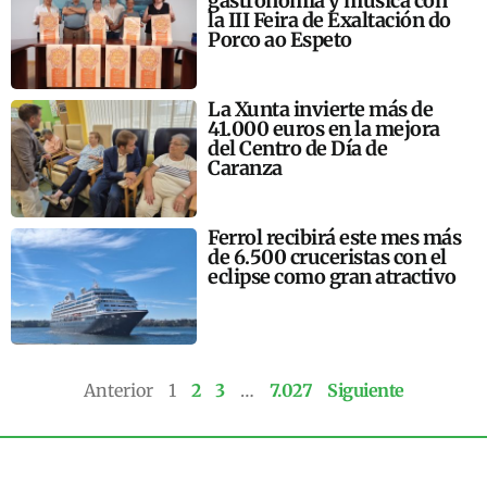
gastronomía y música con
la III Feira de Exaltación do
Porco ao Espeto
La Xunta invierte más de
41.000 euros en la mejora
del Centro de Día de
Caranza
Ferrol recibirá este mes más
de 6.500 cruceristas con el
eclipse como gran atractivo
Anterior
1
2
3
…
7.027
Siguiente