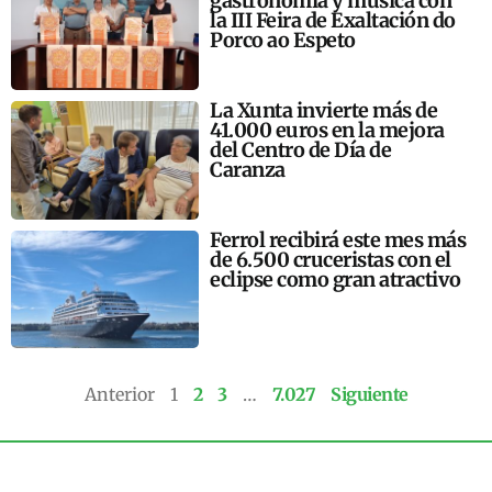
gastronomía y música con
la III Feira de Exaltación do
Porco ao Espeto
La Xunta invierte más de
41.000 euros en la mejora
del Centro de Día de
Caranza
Ferrol recibirá este mes más
de 6.500 cruceristas con el
eclipse como gran atractivo
Anterior
1
2
3
…
7.027
Siguiente