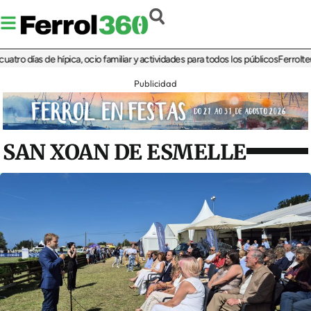
días de hípica, ocio familiar y actividades para todos los públicos
Ferrolterra re
Publicidad
SAN XOAN DE ESMELLE