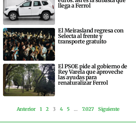
euros: así es la subasta que
llega a Ferrol
El Meirasland regresa con
Selecta al frente y
transporte gratuito
El PSOE pide al gobierno de
Rey Varela que aproveche
las ayudas para
renaturalizar Ferrol
Anterior
1
2
3
4
5
…
7.027
Siguiente