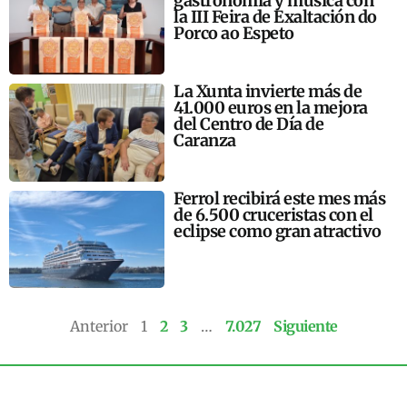
gastronomía y música con
la III Feira de Exaltación do
Porco ao Espeto
La Xunta invierte más de
41.000 euros en la mejora
del Centro de Día de
Caranza
Ferrol recibirá este mes más
de 6.500 cruceristas con el
eclipse como gran atractivo
Anterior
1
2
3
…
7.027
Siguiente