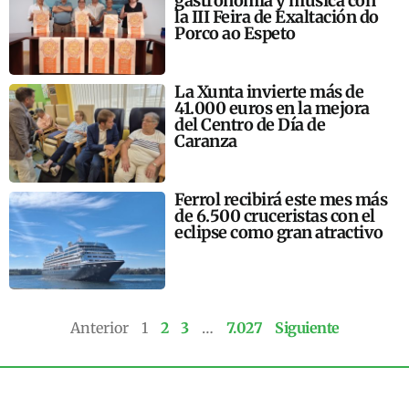
gastronomía y música con
la III Feira de Exaltación do
Porco ao Espeto
La Xunta invierte más de
41.000 euros en la mejora
del Centro de Día de
Caranza
Ferrol recibirá este mes más
de 6.500 cruceristas con el
eclipse como gran atractivo
Anterior
1
2
3
…
7.027
Siguiente