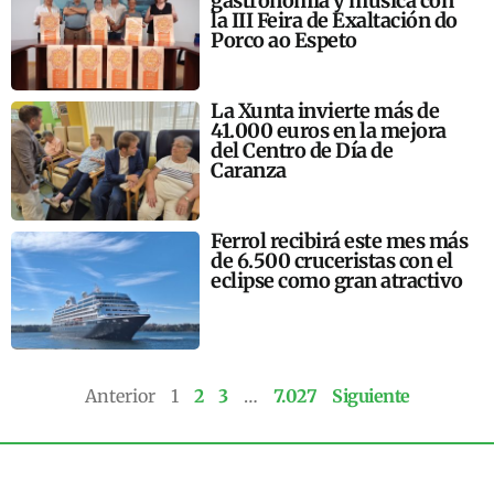
gastronomía y música con
la III Feira de Exaltación do
Porco ao Espeto
La Xunta invierte más de
41.000 euros en la mejora
del Centro de Día de
Caranza
Ferrol recibirá este mes más
de 6.500 cruceristas con el
eclipse como gran atractivo
Anterior
1
2
3
…
7.027
Siguiente