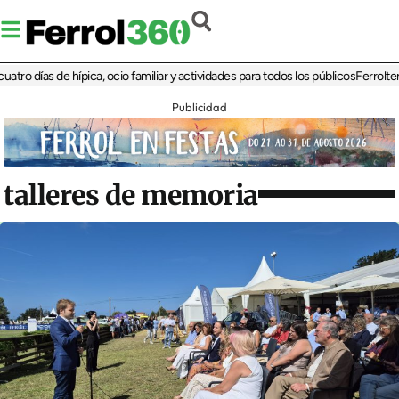
ías de hípica, ocio familiar y actividades para todos los públicos
Ferrolterra reb
Publicidad
talleres de memoria