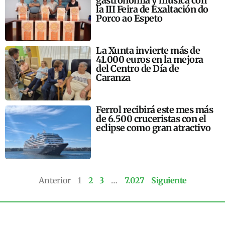
gastronomía y música con
la III Feira de Exaltación do
Porco ao Espeto
La Xunta invierte más de
41.000 euros en la mejora
del Centro de Día de
Caranza
Ferrol recibirá este mes más
de 6.500 cruceristas con el
eclipse como gran atractivo
Anterior
1
2
3
…
7.027
Siguiente