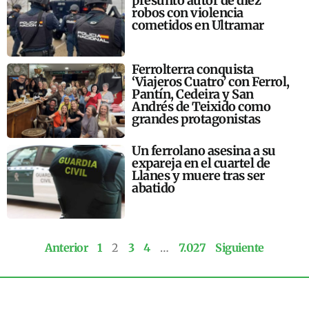
presunto autor de diez
robos con violencia
cometidos en Ultramar
Ferrolterra conquista
‘Viajeros Cuatro’ con Ferrol,
Pantín, Cedeira y San
Andrés de Teixido como
grandes protagonistas
Un ferrolano asesina a su
expareja en el cuartel de
Llanes y muere tras ser
abatido
Anterior
1
2
3
4
…
7.027
Siguiente