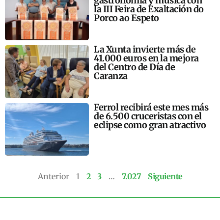
gastronomía y música con
la III Feira de Exaltación do
Porco ao Espeto
La Xunta invierte más de
41.000 euros en la mejora
del Centro de Día de
Caranza
Ferrol recibirá este mes más
de 6.500 cruceristas con el
eclipse como gran atractivo
Anterior
1
2
3
…
7.027
Siguiente