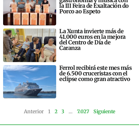
gastronomía y música con
la III Feira de Exaltación do
Porco ao Espeto
La Xunta invierte más de
41.000 euros en la mejora
del Centro de Día de
Caranza
Ferrol recibirá este mes más
de 6.500 cruceristas con el
eclipse como gran atractivo
Anterior
1
2
3
…
7.027
Siguiente