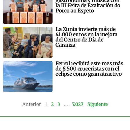
gastronomía y música con
la III Feira de Exaltación do
Porco ao Espeto
La Xunta invierte más de
41.000 euros en la mejora
del Centro de Día de
Caranza
Ferrol recibirá este mes más
de 6.500 cruceristas con el
eclipse como gran atractivo
Anterior
1
2
3
…
7.027
Siguiente