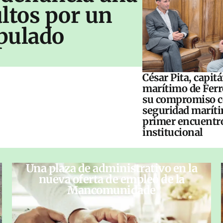
ltos por un
pulado
César Pita, capit
marítimo de Ferr
su compromiso c
seguridad maríti
primer encuentr
institucional
Una plaza de administrativo en la
nueva oferta de empleo de la
Mancomunidade