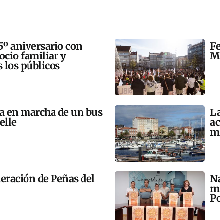
5º aniversario con
Fe
 ocio familiar y
Mi
s los públicos
ta en marcha de un bus
La
elle
ac
m
eración de Peñas del
Na
mú
Po