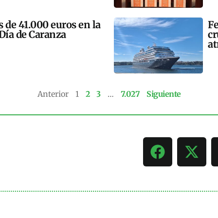
 de 41.000 euros en la
Fe
 Día de Caranza
cr
at
Anterior
1
2
3
…
7.027
Siguiente