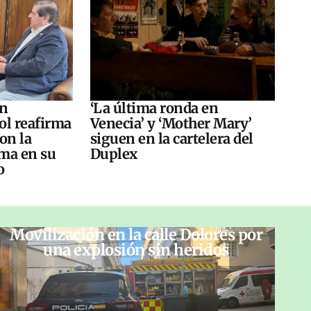
án
‘La última ronda en
ol reafirma
Venecia’ y ‘Mother Mary’
on la
siguen en la cartelera del
ma en su
Duplex
o
Movilización en la calle Dolores por
una explosión sin heridos