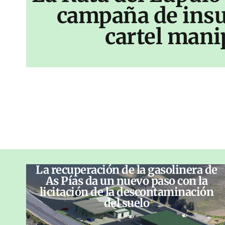
campaña de insu
cartel mani
La recuperación de la gasolinera de
As Pías da un nuevo paso con la
licitación de la descontaminación
del suelo