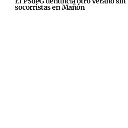
El PSdeG denuncia otro verano sin
socorristas en Mañón