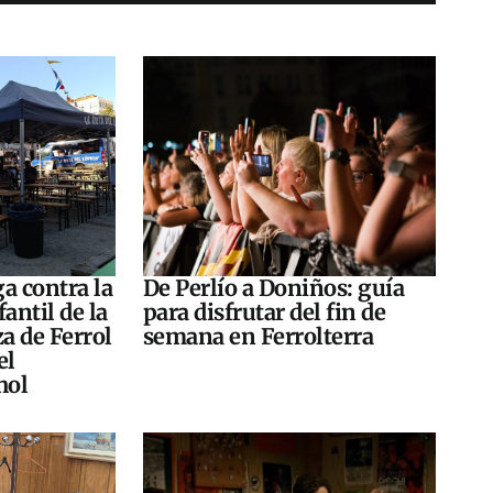
a contra la
De Perlío a Doniños: guía
antil de la
para disfrutar del fin de
za de Ferrol
semana en Ferrolterra
el
hol