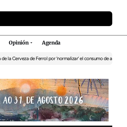
Opinión
Agenda
za de Ferrol por ‘normalizar’ el consumo de alcohol
De Perlío a Do