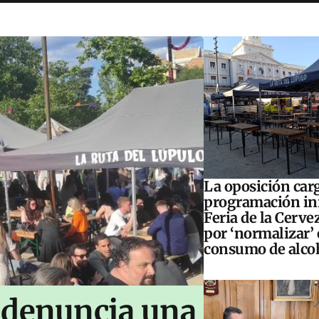
La oposición carg
programación inf
Feria de la Cerve
por ‘normalizar’ 
consumo de alco
 denuncia una