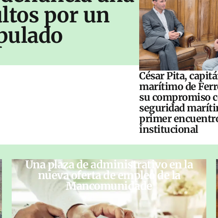
ltos por un
pulado
César Pita, capit
marítimo de Ferr
su compromiso c
seguridad maríti
primer encuentr
institucional
Una plaza de administrativo en la
nueva oferta de empleo de la
Mancomunidade