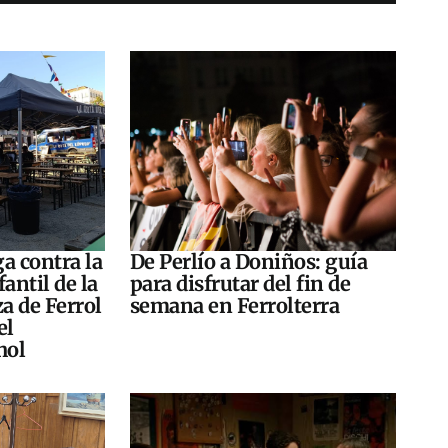
a contra la
De Perlío a Doniños: guía
antil de la
para disfrutar del fin de
za de Ferrol
semana en Ferrolterra
el
hol