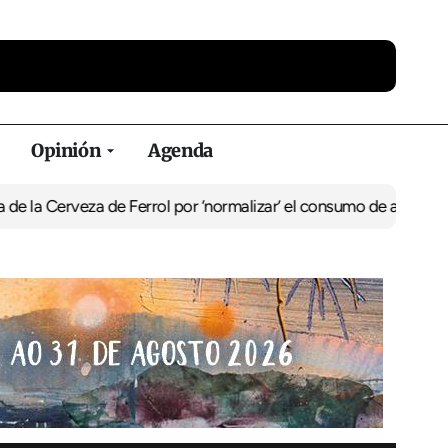
Opinión
Agenda
eza de Ferrol por ‘normalizar’ el consumo de alcohol
De Perlío a D