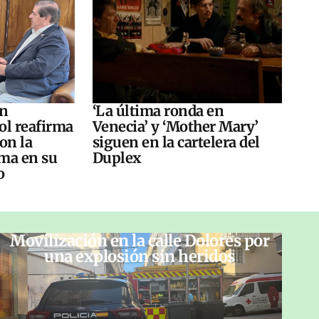
án
‘La última ronda en
ol reafirma
Venecia’ y ‘Mother Mary’
on la
siguen en la cartelera del
ma en su
Duplex
o
Movilización en la calle Dolores por
una explosión sin heridos