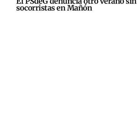
El PSdeG denuncia otro verano sin
socorristas en Mañón