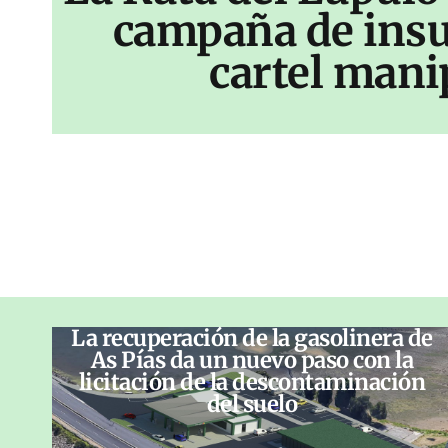
campaña de insu
cartel mani
La recuperación de la gasolinera de
As Pías da un nuevo paso con la
licitación de la descontaminación
del suelo