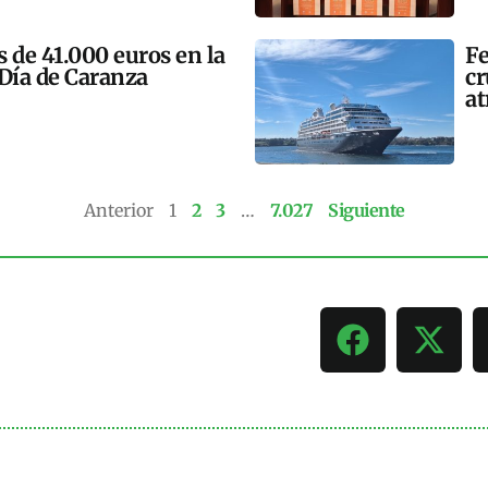
 de 41.000 euros en la
Fe
 Día de Caranza
cr
at
Anterior
1
2
3
…
7.027
Siguiente