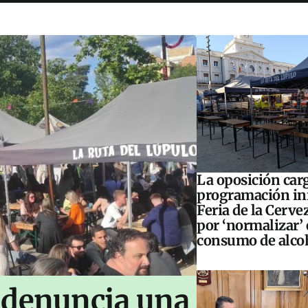
La oposición carg
programación inf
Feria de la Cerve
por ‘normalizar’ 
consumo de alco
 denuncia una