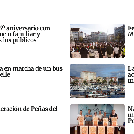
5º aniversario con
Fe
 ocio familiar y
Mi
s los públicos
ta en marcha de un bus
La
elle
ac
m
eración de Peñas del
Na
mú
Po