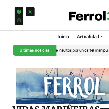
Inicio
Actualidad
uncia una campaña de insultos por un cartel manipulado
Últimas noticias
La oposi