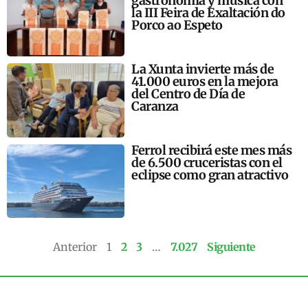
gastronomía y música con
la III Feira de Exaltación do
Porco ao Espeto
La Xunta invierte más de
41.000 euros en la mejora
del Centro de Día de
Caranza
Ferrol recibirá este mes más
de 6.500 cruceristas con el
eclipse como gran atractivo
Anterior
1
2
3
…
7.027
Siguiente