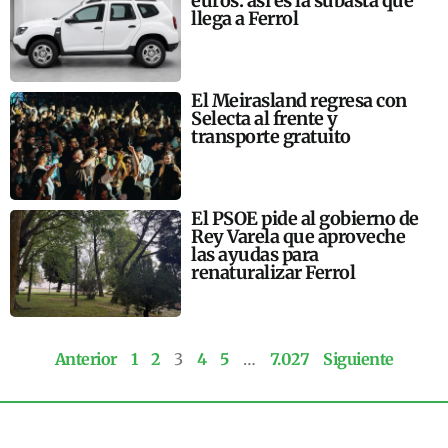
euros: así es la subasta que
llega a Ferrol
El Meirasland regresa con
Selecta al frente y
transporte gratuito
El PSOE pide al gobierno de
Rey Varela que aproveche
las ayudas para
renaturalizar Ferrol
Anterior
1
2
3
4
5
…
7.027
Siguiente