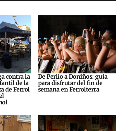
a contra la
De Perlío a Doniños: guía
antil de la
para disfrutar del fin de
za de Ferrol
semana en Ferrolterra
el
hol