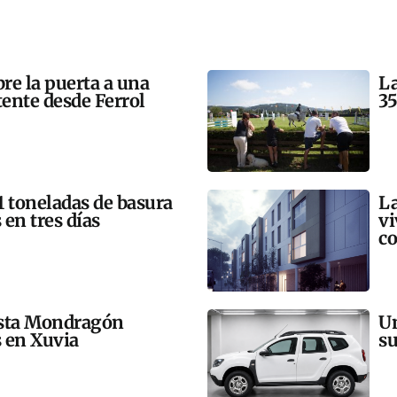
bre la puerta a una
La
tente desde Ferrol
35
21 toneladas de basura
La
 en tres días
vi
co
esta Mondragón
Un
s en Xuvia
su