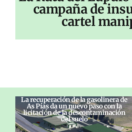
campaña de insu
cartel mani
La recuperación de la gasolinera de
As Pías da un nuevo paso con la
licitación de la descontaminación
del suelo