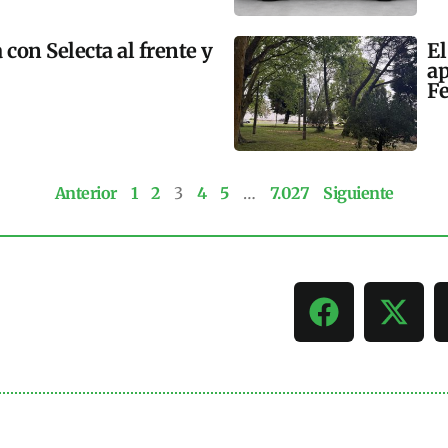
 con Selecta al frente y
El
ap
Fe
Anterior
1
2
3
4
5
…
7.027
Siguiente