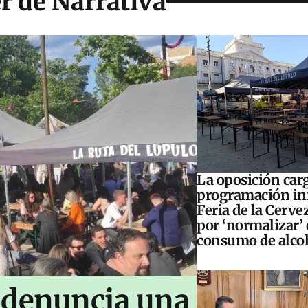
r de Narrativa
La oposición carg
programación inf
Feria de la Cerve
por ‘normalizar’ 
consumo de alco
 denuncia una