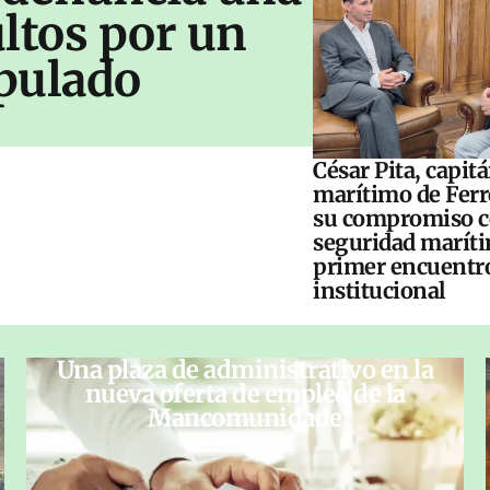
ltos por un
pulado
César Pita, capit
marítimo de Ferr
su compromiso c
seguridad maríti
primer encuentr
institucional
Una plaza de administrativo en la
nueva oferta de empleo de la
Mancomunidade