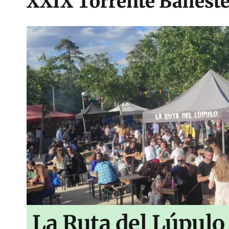
XXIX Torrente Balleste
La Ruta del Lúpulo