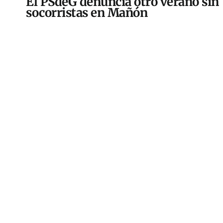
El PSdeG denuncia otro verano sin
socorristas en Mañón