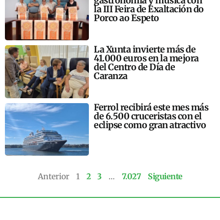
gastronomía y música con
la III Feira de Exaltación do
Porco ao Espeto
La Xunta invierte más de
41.000 euros en la mejora
del Centro de Día de
Caranza
Ferrol recibirá este mes más
de 6.500 cruceristas con el
eclipse como gran atractivo
Anterior
1
2
3
…
7.027
Siguiente