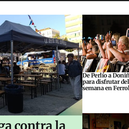
De Perlío a Doniñ
para disfrutar del
semana en Ferrol
ga contra la