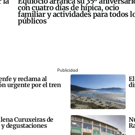
 la
Equiocio arranca su 35º aniversari
con cuatro días de hípica, ocio
familiar y actividades para todos l
públicos
Publicidad
enfe y reclama al
El
n urgente por el tren
di
llena Curuxeiras de
Nu
s y degustaciones
Ra