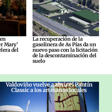
 en
La recuperación de la
er Mary’
gasolinera de As Pías da un
elera del
nuevo paso con la licitación
de la descontaminación del
suelo
Valdoviño vuelve a abrir el Pantín
Classic a los artesanos locales