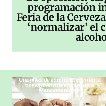
programación inf
Feria de la Cerveza
‘normalizar’ el
alcoho
Una plaza de administrativo en la
nueva oferta de empleo de la
Mancomunidade