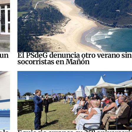
 un
El PSdeG denuncia otro verano sin
socorristas en Mañón