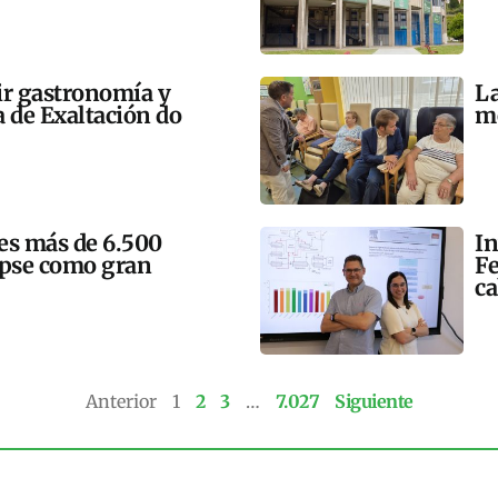
ir gastronomía y
La
a de Exaltación do
me
mes más de 6.500
In
lipse como gran
Fe
ca
Anterior
1
2
3
…
7.027
Siguiente