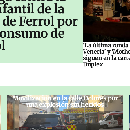
antil de la
 de Ferrol por
 consumo de
l
‘La última ronda
Venecia’ y ‘Moth
siguen en la cart
Duplex
Movilización en la calle Dolores por
una explosión sin heridos