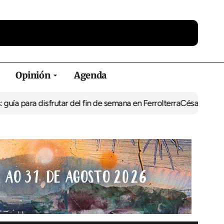
Opinión
Agenda
isfrutar del fin de semana en Ferrolterra
César Pita, capitán marí