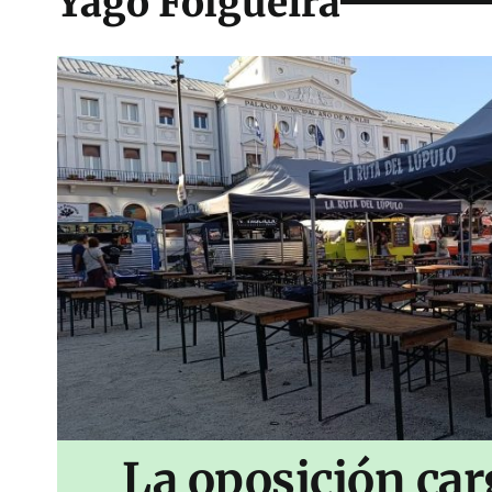
Yago Folgueira
La oposición car