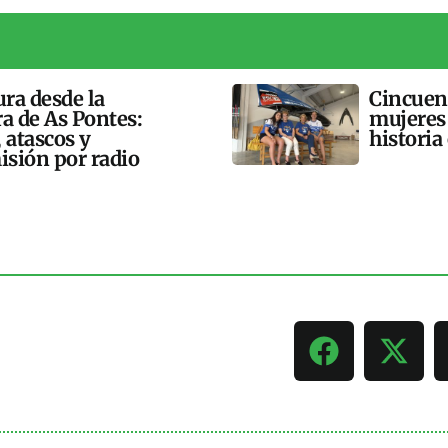
ra desde la
Cincuent
ra de As Pontes:
mujeres
 atascos y
historia
isión por radio