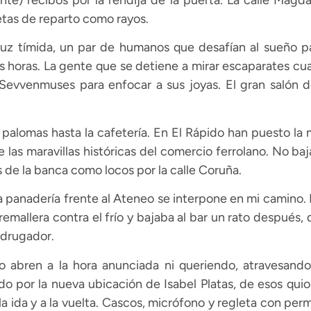
te) recibos por la rendija de la puerta. La calle Mag
tas de reparto como rayos.
uz tímida, un par de humanos que desafían al sueño pa
horas. La gente que se detiene a mirar escaparates cuan
 Sevvenmuses para enfocar a sus joyas. El gran salón d
 palomas hasta la cafetería. En El Rápido han puesto la
de las maravillas históricas del comercio ferrolano. No b
 de la banca como locos por la calle Coruña.
 panadería frente al Ateneo se interpone en mi camino. 
cremallera contra el frío y bajaba al bar un rato despué
adrugador.
 abren a la hora anunciada ni queriendo, atravesando 
do por la nueva ubicación de Isabel Platas, de esos qui
a la ida y a la vuelta. Cascos, micrófono y regleta con pe