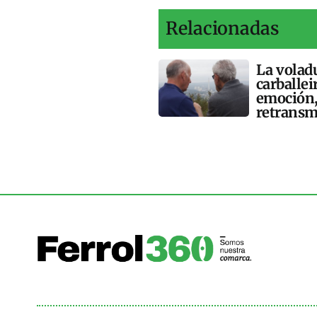
Relacionadas
La voladu
carballei
emoción,
retransm