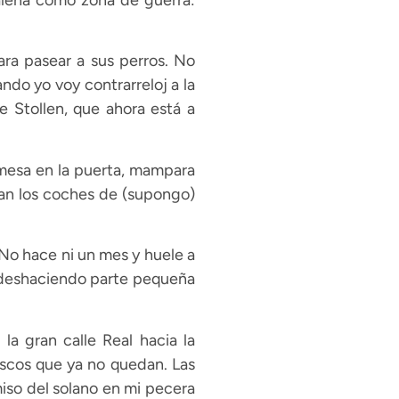
dalena como zona de guerra:
ra pasear a sus perros. No
do yo voy contrarreloj a la
e Stollen, que ahora está a
 mesa en la puerta, mampara
ajan los coches de (supongo)
No hace ni un mes y huele a
s, deshaciendo parte pequeña
la gran calle Real hacia la
oscos que ya no quedan. Las
rmiso del solano en mi pecera