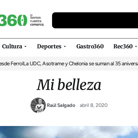
Cultura
Deportes
Gastro360
Rec360
rrol
La UDC, Asotrame y Chelonia se suman al 35 aniversario de 
Mi belleza
Raúl Salgado
abril 8, 2020