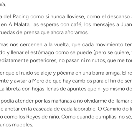
ía.
sa del Racing como si nunca lloviese, como el descanso a
en A Malata, las esperas con café, los mensajes a Juan 
as ruedas de prensa que ahora añoramos.
mas nos cercenen a la vuelta, que cada movimiento ten
o y llenar el estómago como se puede (pero se quiere, 
mediatamente posteriores, no pasan ni minutos, que me t
r que el ruido se aleje y pócima en una barra amiga. El re
iente y avisar a Mero de que hay cambios para el fin de s
La libreta con hojas llenas de apuntes que ni yo mismo de
podía atender por las mañanas a no olvidarme de llamar
que anotar en la cascada de cada laborable. O Camiño do 
ro como los Reyes de niño. Como cuando cumplías, no sé, lo
lgunos muebles.