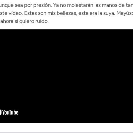
que sea por presión. Ya no molestarán las manos de tan
e vídeo. Estas son mis bellezas, esta era la suya. Mayúsc
ahora sí quiero ruido.