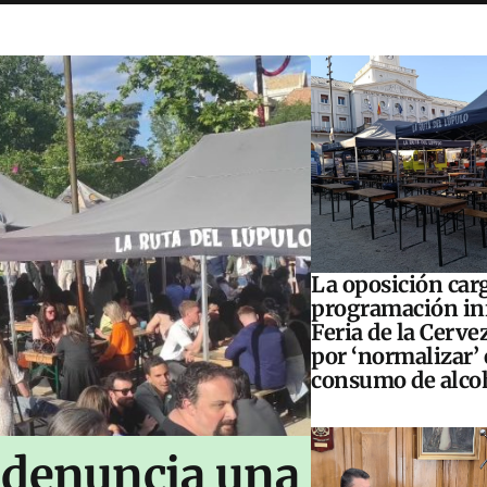
La oposición carg
programación inf
Feria de la Cerve
por ‘normalizar’ 
consumo de alco
 denuncia una