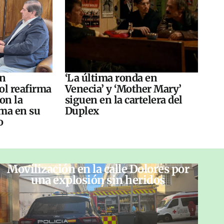
án
‘La última ronda en
ol reafirma
Venecia’ y ‘Mother Mary’
on la
siguen en la cartelera del
ma en su
Duplex
o
Movilización en la calle Dolores por
una explosión sin heridos