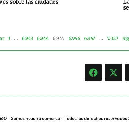
ves sobre las ciudades
La
se
or
1
…
6.943
6.944
6.945
6.946
6.947
…
7.027
Si
360 – Somos nuestra comarca – Todos los derechos reservados