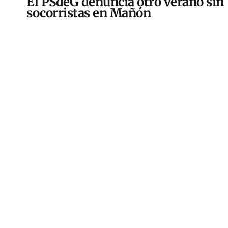
El PSdeG denuncia otro verano sin
socorristas en Mañón